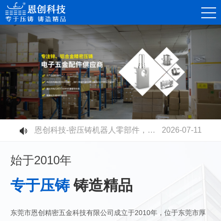
恩创科技-精密锌合金压铸件，赋能消费电子连接器高质量发展
2026-08-07
恩创科技-不同压铸铝合金材质有什么区别？快速选型指南
2026-07-30
恩创科技-铝合金压铸开模成本高不高？量产性价比到底值不值？
2026-07-23
恩创科技-电摩电池壳全面升级：铝合金压铸取代塑胶，安全散热双升级
2026-07-17
恩创科技-密压铸机器人零部件，赋能智能制造升级
2026-07-11
恩创科技-高速压铸机生产工业连接器：更高精度、更高品质、更高产能
2026-07-03
始于2010年
专于压铸
铸造精品
东莞市恩创精密五金科技有限公司成立于2010年，位于东莞市厚