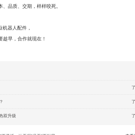
本、品质、交期，样样咬死。
业机器人配件，
要趁早，合作就现在！
了
？
了
热双升级
了