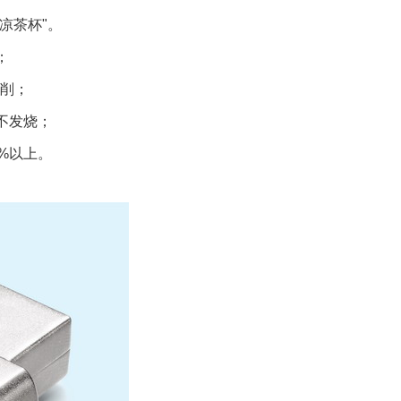
凉茶杯"。
；
铣削；
不发烧；
%以上。