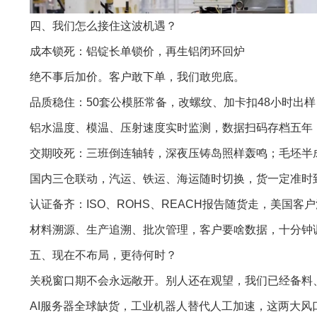
四、我们怎么接住这波机遇？
成本锁死：铝锭长单锁价，再生铝闭环回炉
绝不事后加价。客户敢下单，我们敢兜底。
品质稳住：50套公模胚常备，改螺纹、加卡扣48小时出样
铝水温度、模温、压射速度实时监测，数据扫码存档五年
交期咬死：三班倒连轴转，深夜压铸岛照样轰鸣；毛坯半
国内三仓联动，汽运、铁运、海运随时切换，货一定准时
认证备齐：ISO、ROHS、REACH报告随货走，美国客
材料溯源、生产追溯、批次管理，客户要啥数据，十分钟
五、现在不布局，更待何时？
关税窗口期不会永远敞开。别人还在观望，我们已经备料
AI服务器全球缺货，工业机器人替代人工加速，这两大风