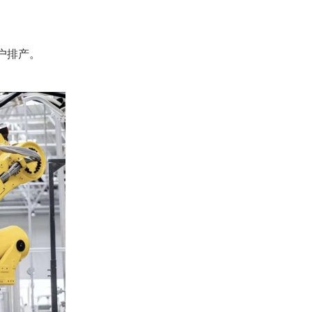
户排产。
。