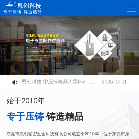
恩创科技-精密锌合金压铸件，赋能消费电子连接器高质量发展
2026-08-07
恩创科技-不同压铸铝合金材质有什么区别？快速选型指南
2026-07-30
恩创科技-铝合金压铸开模成本高不高？量产性价比到底值不值？
2026-07-23
恩创科技-电摩电池壳全面升级：铝合金压铸取代塑胶，安全散热双升级
2026-07-17
恩创科技-密压铸机器人零部件，赋能智能制造升级
2026-07-11
恩创科技-高速压铸机生产工业连接器：更高精度、更高品质、更高产能
2026-07-03
始于2010年
专于压铸
铸造精品
东莞市恩创精密五金科技有限公司成立于2010年，位于东莞市厚