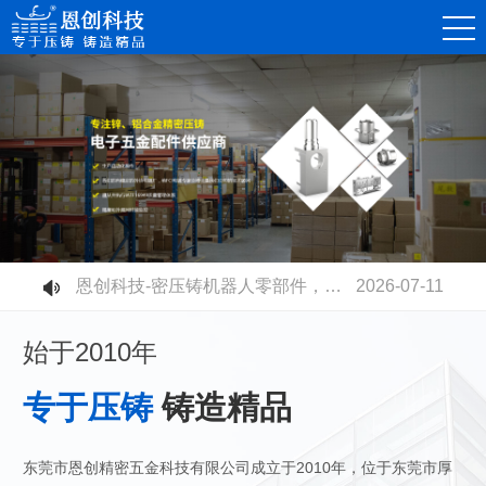
恩创科技-精密锌合金压铸件，赋能消费电子连接器高质量发展
2026-08-07
恩创科技-不同压铸铝合金材质有什么区别？快速选型指南
2026-07-30
恩创科技-铝合金压铸开模成本高不高？量产性价比到底值不值？
2026-07-23
恩创科技-电摩电池壳全面升级：铝合金压铸取代塑胶，安全散热双升级
2026-07-17
恩创科技-密压铸机器人零部件，赋能智能制造升级
2026-07-11
恩创科技-高速压铸机生产工业连接器：更高精度、更高品质、更高产能
2026-07-03
始于2010年
专于压铸
铸造精品
东莞市恩创精密五金科技有限公司成立于2010年，位于东莞市厚