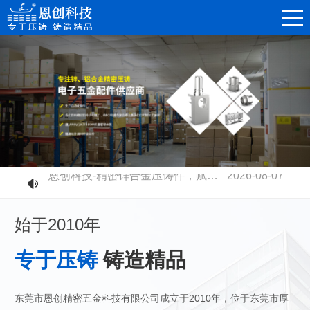
恩创科技-精密锌合金压铸件，赋能消费电子连接器高质量发展
2026-08-07
恩创科技-不同压铸铝合金材质有什么区别？快速选型指南
2026-07-30
始于2010年
恩创科技-铝合金压铸开模成本高不高？量产性价比到底值不值？
2026-07-23
恩创科技-电摩电池壳全面升级：铝合金压铸取代塑胶，安全散热双升级
2026-07-17
专于压铸
铸造精品
恩创科技-密压铸机器人零部件，赋能智能制造升级
2026-07-11
恩创科技-高速压铸机生产工业连接器：更高精度、更高品质、更高产能
2026-07-03
东莞市恩创精密五金科技有限公司成立于2010年，位于东莞市厚