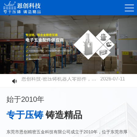
恩创科技-精密锌合金压铸件，赋能消费电子连接器高质量发展
2026-08-07
恩创科技-不同压铸铝合金材质有什么区别？快速选型指南
2026-07-30
恩创科技-铝合金压铸开模成本高不高？量产性价比到底值不值？
2026-07-23
恩创科技-电摩电池壳全面升级：铝合金压铸取代塑胶，安全散热双升级
2026-07-17
恩创科技-密压铸机器人零部件，赋能智能制造升级
2026-07-11
恩创科技-高速压铸机生产工业连接器：更高精度、更高品质、更高产能
2026-07-03
始于2010年
专于压铸
铸造精品
东莞市恩创精密五金科技有限公司成立于2010年，位于东莞市厚