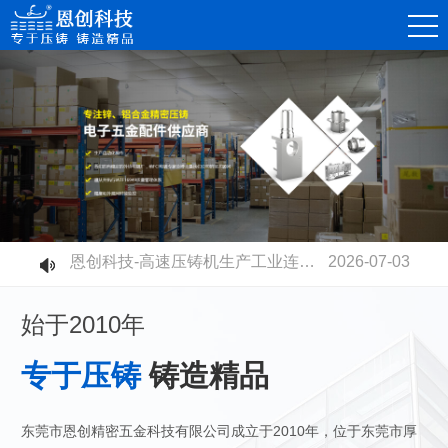
恩创科技-不同压铸铝合金材质有什么区别？快速选型指南
2026-07-30
恩创科技-铝合金压铸开模成本高不高？量产性价比到底值不值？
2026-07-23
恩创科技-电摩电池壳全面升级：铝合金压铸取代塑胶，安全散热双升级
2026-07-17
恩创科技-密压铸机器人零部件，赋能智能制造升级
2026-07-11
恩创科技-高速压铸机生产工业连接器：更高精度、更高品质、更高产能
2026-07-03
恩创科技携压铸新品亮相慕尼黑上海电子展
2026-06-27
始于2010年
专于压铸
铸造精品
东莞市恩创精密五金科技有限公司成立于2010年，位于东莞市厚