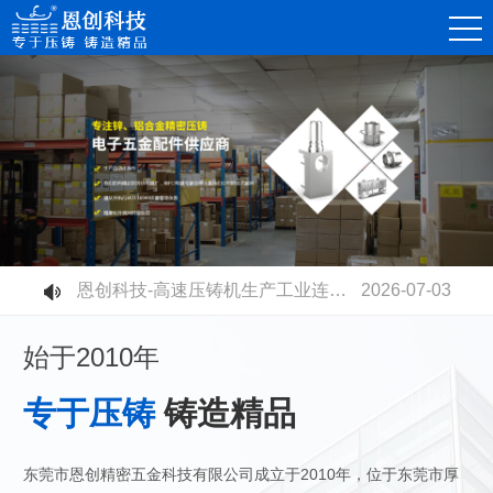
恩创科技-精密锌合金压铸件，赋能消费电子连接器高质量发展
2026-08-07
恩创科技-不同压铸铝合金材质有什么区别？快速选型指南
2026-07-30
恩创科技-铝合金压铸开模成本高不高？量产性价比到底值不值？
2026-07-23
恩创科技-电摩电池壳全面升级：铝合金压铸取代塑胶，安全散热双升级
2026-07-17
恩创科技-密压铸机器人零部件，赋能智能制造升级
2026-07-11
恩创科技-高速压铸机生产工业连接器：更高精度、更高品质、更高产能
2026-07-03
始于2010年
专于压铸
铸造精品
东莞市恩创精密五金科技有限公司成立于2010年，位于东莞市厚