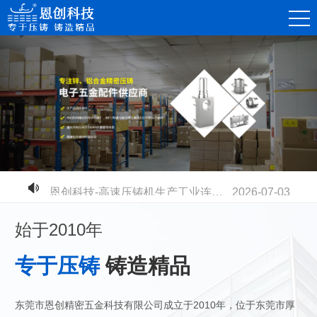
恩创科技-精密锌合金压铸件，赋能消费电子连接器高质量发展
2026-08-07
恩创科技-不同压铸铝合金材质有什么区别？快速选型指南
2026-07-30
恩创科技-铝合金压铸开模成本高不高？量产性价比到底值不值？
2026-07-23
恩创科技-电摩电池壳全面升级：铝合金压铸取代塑胶，安全散热双升级
2026-07-17
恩创科技-密压铸机器人零部件，赋能智能制造升级
2026-07-11
恩创科技-高速压铸机生产工业连接器：更高精度、更高品质、更高产能
2026-07-03
始于2010年
专于压铸
铸造精品
东莞市恩创精密五金科技有限公司成立于2010年，位于东莞市厚