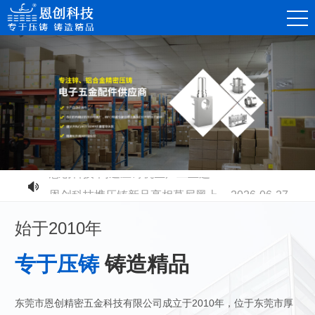
恩创科技-不同压铸铝合金材质有什么区别？快速选型指南
2026-07-30
恩创科技-铝合金压铸开模成本高不高？量产性价比到底值不值？
2026-07-23
恩创科技-电摩电池壳全面升级：铝合金压铸取代塑胶，安全散热双升级
2026-07-17
恩创科技-密压铸机器人零部件，赋能智能制造升级
2026-07-11
恩创科技-高速压铸机生产工业连接器：更高精度、更高品质、更高产能
2026-07-03
恩创科技携压铸新品亮相慕尼黑上海电子展
2026-06-27
始于2010年
专于压铸
铸造精品
东莞市恩创精密五金科技有限公司成立于2010年，位于东莞市厚