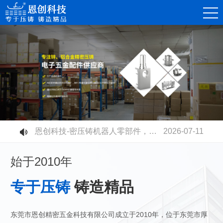
恩创科技-精密锌合金压铸件，赋能消费电子连接器高质量发展
2026-08-07
恩创科技-不同压铸铝合金材质有什么区别？快速选型指南
2026-07-30
恩创科技-铝合金压铸开模成本高不高？量产性价比到底值不值？
2026-07-23
恩创科技-电摩电池壳全面升级：铝合金压铸取代塑胶，安全散热双升级
2026-07-17
恩创科技-密压铸机器人零部件，赋能智能制造升级
2026-07-11
恩创科技-高速压铸机生产工业连接器：更高精度、更高品质、更高产能
2026-07-03
始于2010年
专于压铸
铸造精品
东莞市恩创精密五金科技有限公司成立于2010年，位于东莞市厚