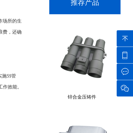
推荐产品
作场所的生
浪费，还确
实施
管
5S
工作效能。
锌合金压铸件