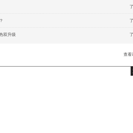
了
？
了
热双升级
了
查看