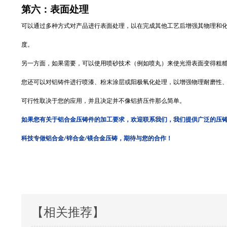
第
六
：表面处理
可以通过多种方式对产品进行表面处理，以在完成其他工艺后增强其物理和
度。
另一方面，如果需要，可以使用喷砂技术（例如喷丸）来使光滑表面变得粗
您还可以对铝铸
件
进行喷漆
、
粉末涂层
或
阳极氧化
处理，以增强物理耐
磨性
可行性取决于您的应用，并且决定并不像铝挤压件那么简单。
如果您有关于铝合金压铸件的加工要求，欢迎联系我们，我们提供广泛的压
科技专做铝合金
锌合金
镁合金压铸，期待与您的合作！
/
/
【相关推荐】