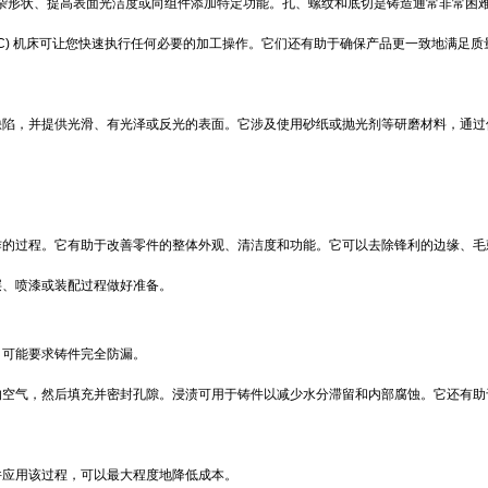
杂形状、提高表面光洁度或向组件添加特定功能。
孔、螺纹和底切是铸造通常非常困
C)
机床可让您快速执行任何必要的加工操作。它们还有助于确保产品更一致地满足质
缺陷，并提供光滑、有光泽或反光的表面。它涉及使用砂纸或抛光剂等研磨材料，通过
作的过程。它有助于改善零件的整体外观、清洁度和功能。它可以去除锋利的边缘、毛
层、喷漆或装配过程做好准备。
）可能要求铸件完全防漏。
的空气，然后填充并密封孔隙。浸渍可用于铸件以减少水分滞留和内部腐蚀。它还有助
件应用该过程，可以最大程度地降低成本。