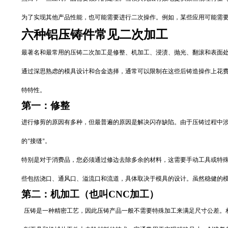
为了实现其他产品性能，也可能需要进行二次操作。例如，某些应用可能需
六
种铝压铸件常见二次加工
最著名和最常用的压铸二次加工是修整、机加工、浸渍
、
抛光、翻滚
和表面
通过深思熟虑的模具设计和合金选择
，通常可以限制在这些后铸造操作上花
特特性。
第一：修
整
进行修剪的原因有多种，但最普遍的原因是解决
闪存
缺陷。由于压铸过程中
的
接缝
。
“
”
特别是对于消费品，您必须通过修边去除多余的材料，这需要手动工具或特
些包括浇口、通风口、溢流口和流道，具体取决于模具的设计。虽然稳健的
第二：机加工
（
也叫
CNC加工）
压
铸是一种精密工艺，因此压铸产品一般不需要特殊加工来满足尺寸公差。