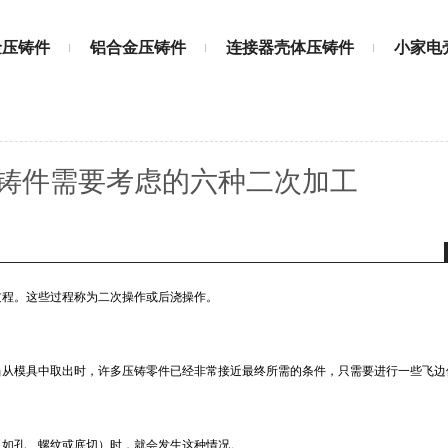
金压铸件
铝合金压铸件
连接器壳体压铸件
小家电
压铸件需要考虑的六种二次加工
过程。
这些过程称为二次操作或后浇操作。
当从模具中取出时，许多压铸零件已经非常接近最终所需的条件，只需要进行一些飞边
（如孔、螺纹或底切）时，就会发生这种情况。