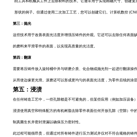
削工具和机械从工件上去除材料的技术。它通常用于实现精确尺寸、创建复
形状的例子。但通过使用二次加工工艺，您可以创建它们。计算机数控
(CN
第三：
抛光
这些技术用于改善表面光洁度并增强压铸件的外观。它还可以去除任何表面
的磨料来平滑零件的表面，以实现高质量的光洁度。
第四：
翻滚
需要将压铸件放入旋转桶中并与研磨介质、化合物或抛光剂一起进行翻滚操
从而使边缘更光滑。滚磨还可以形成更均匀的表面光洁度，为零件后续的涂
第
五
：浸渍
在任何铸造工艺中，一些孔隙都是不可避免的，但某些应用（例如加压设备
浸渍使用真
空和
特殊配方的有机树脂
去除零件表面任何开放孔
隙（空隙）中
制真菌生长并密封泄漏以确保压力密封性。
此过程可能很昂贵，但通过对所有铸件进行压力测试并仅对不符合规格的铸