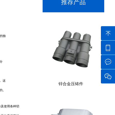
推荐产品
的独
分
。这
锌合金压铸件
的。
涉及使用各种切