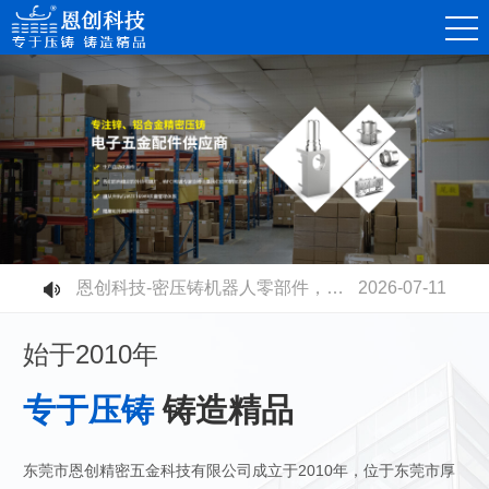
恩创科技-精密锌合金压铸件，赋能消费电子连接器高质量发展
2026-08-07
恩创科技-不同压铸铝合金材质有什么区别？快速选型指南
2026-07-30
恩创科技-铝合金压铸开模成本高不高？量产性价比到底值不值？
2026-07-23
恩创科技-电摩电池壳全面升级：铝合金压铸取代塑胶，安全散热双升级
2026-07-17
恩创科技-密压铸机器人零部件，赋能智能制造升级
2026-07-11
恩创科技-高速压铸机生产工业连接器：更高精度、更高品质、更高产能
2026-07-03
始于2010年
专于压铸
铸造精品
东莞市恩创精密五金科技有限公司成立于2010年，位于东莞市厚