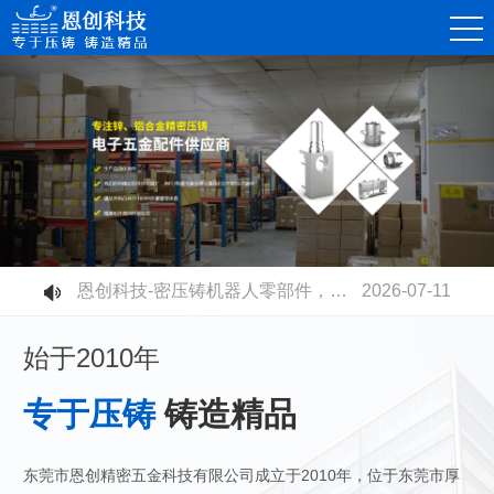
恩创科技-精密锌合金压铸件，赋能消费电子连接器高质量发展
2026-08-07
恩创科技-不同压铸铝合金材质有什么区别？快速选型指南
2026-07-30
恩创科技-铝合金压铸开模成本高不高？量产性价比到底值不值？
2026-07-23
恩创科技-电摩电池壳全面升级：铝合金压铸取代塑胶，安全散热双升级
2026-07-17
恩创科技-密压铸机器人零部件，赋能智能制造升级
2026-07-11
恩创科技-高速压铸机生产工业连接器：更高精度、更高品质、更高产能
2026-07-03
始于2010年
专于压铸
铸造精品
东莞市恩创精密五金科技有限公司成立于2010年，位于东莞市厚