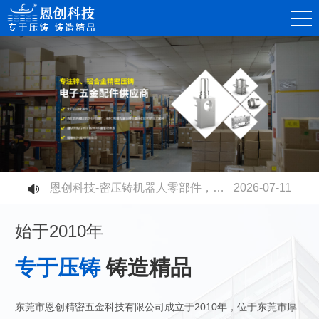
恩创科技-精密锌合金压铸件，赋能消费电子连接器高质量发展
2026-08-07
恩创科技-不同压铸铝合金材质有什么区别？快速选型指南
2026-07-30
恩创科技-铝合金压铸开模成本高不高？量产性价比到底值不值？
2026-07-23
恩创科技-电摩电池壳全面升级：铝合金压铸取代塑胶，安全散热双升级
2026-07-17
恩创科技-密压铸机器人零部件，赋能智能制造升级
2026-07-11
恩创科技-高速压铸机生产工业连接器：更高精度、更高品质、更高产能
2026-07-03
始于2010年
专于压铸
铸造精品
东莞市恩创精密五金科技有限公司成立于2010年，位于东莞市厚