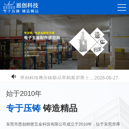
恩创科技-不同压铸铝合金材质有什么区别？快速选型指南
2026-07-30
恩创科技-铝合金压铸开模成本高不高？量产性价比到底值不值？
2026-07-23
恩创科技-电摩电池壳全面升级：铝合金压铸取代塑胶，安全散热双升级
2026-07-17
恩创科技-密压铸机器人零部件，赋能智能制造升级
2026-07-11
恩创科技-高速压铸机生产工业连接器：更高精度、更高品质、更高产能
2026-07-03
恩创科技携压铸新品亮相慕尼黑上海电子展
2026-06-27
始于2010年
专于压铸
铸造精品
东莞市恩创精密五金科技有限公司成立于2010年，位于东莞市厚